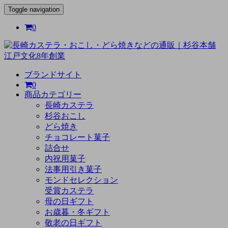
Toggle navigation
0
ブランドサイト
0
商品カテゴリー
長崎カステラ
杉谷おこし
どら焼き
チョコレート菓子
詰合せ
内祝用菓子
法事用引き菓子
モンドセレクション
受賞カステラ
母の日ギフト
お歳暮・冬ギフト
敬老の日ギフト