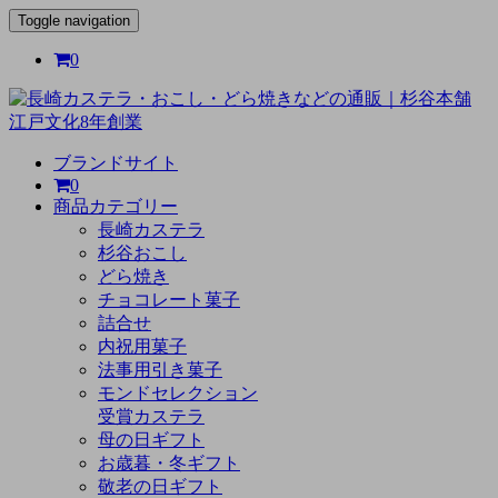
Toggle navigation
0
ブランドサイト
0
商品カテゴリー
長崎カステラ
杉谷おこし
どら焼き
チョコレート菓子
詰合せ
内祝用菓子
法事用引き菓子
モンドセレクション
受賞カステラ
母の日ギフト
お歳暮・冬ギフト
敬老の日ギフト