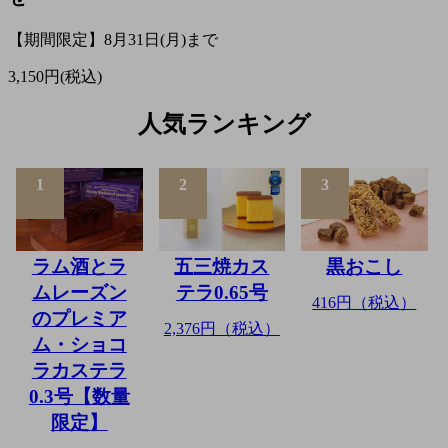
【期間限定】8月31日(月)まで
3,150円(税込)
人気ランキング
1
2
3
ラム酒とラ
五三焼カス
黒おこし
ムレーズン
テラ0.65号
416円（税込）
のプレミア
2,376円（税込）
ム・ショコ
ラカステラ
0.3号【数量
限定】