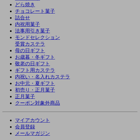
どら焼き
チョコレート菓子
詰合せ
内祝用菓子
法事用引き菓子
モンドセレクション
受賞カステラ
母の日ギフト
お歳暮・冬ギフト
敬老の日ギフト
ギフト用カステラ
内祝い・名入れカステラ
お中元・夏ギフト
初売り・正月菓子
正月菓子
クーポン対象外商品
マイアカウント
会員登録
メールマガジン