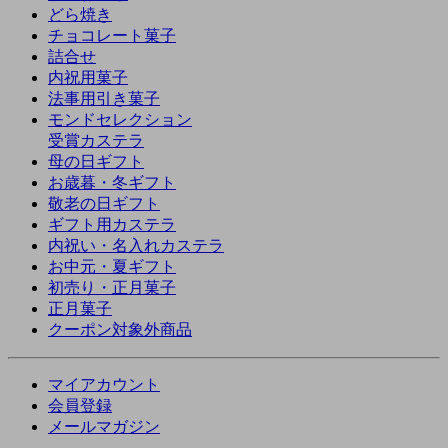
どら焼き
チョコレート菓子
詰合せ
内祝用菓子
法事用引き菓子
モンドセレクション
受賞カステラ
母の日ギフト
お歳暮・冬ギフト
敬老の日ギフト
ギフト用カステラ
内祝い・名入れカステラ
お中元・夏ギフト
初売り・正月菓子
正月菓子
クーポン対象外商品
マイアカウント
会員登録
メールマガジン