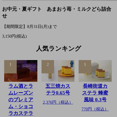
お中元・夏ギフト あまおう苺・ミルクどら詰合
せ
【期間限定】8月31日(月)まで
3,150円(税込)
人気ランキング
1
2
3
ラム酒とラ
五三焼カス
長崎街道カ
ムレーズン
テラ0.65号
ステラ 蜂蜜
のプレミア
風味 0.3号
2,376円（税込）
ム・ショコ
770円（税込）
ラカステラ