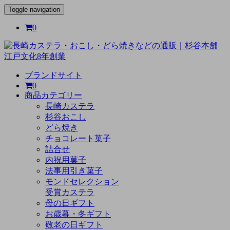
Toggle navigation
0
ブランドサイト
0
商品カテゴリー
長崎カステラ
杉谷おこし
どら焼き
チョコレート菓子
詰合せ
内祝用菓子
法事用引き菓子
モンドセレクション
受賞カステラ
母の日ギフト
お歳暮・冬ギフト
敬老の日ギフト