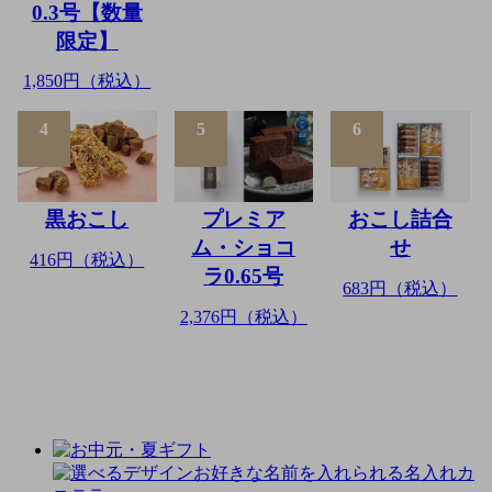
0.3号【数量
限定】
1,850円（税込）
4
5
6
黒おこし
プレミア
おこし詰合
ム・ショコ
せ
416円（税込）
ラ0.65号
683円（税込）
2,376円（税込）