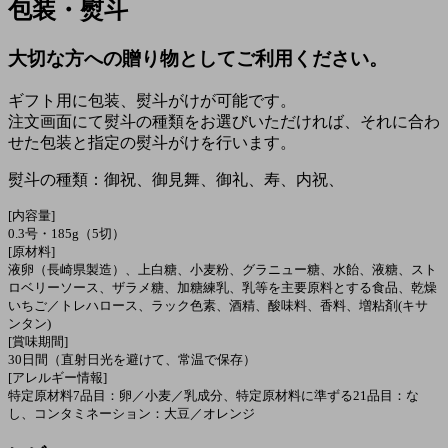
包装・熨斗
大切な方への贈り物としてご利用ください。
ギフト用に包装、熨斗がけが可能です。
注文画面にて熨斗の種類をお選びいただければ、それに合わ
せた包装と指定の熨斗がけを行います。
熨斗の種類：御祝、御見舞、御礼、寿、内祝、
[内容量]
0.3号・185g（5切）
[原材料]
液卵（長崎県製造）、上白糖、小麦粉、グラニュー糖、水飴、液糖、スト
ロベリーソース、ザラメ糖、加糖練乳、乳等を主要原料とする食品、乾燥
いちご／トレハロース、ラック色素、酒精、酸味料、香料、増粘剤(キサ
ンタン)
[賞味期間]
30日間（直射日光を避けて、常温で保存）
[アレルギー情報]
特定原材料7品目：卵／小麦／乳成分、特定原材料に準ずる21品目：な
し、コンタミネーション：大豆／オレンジ