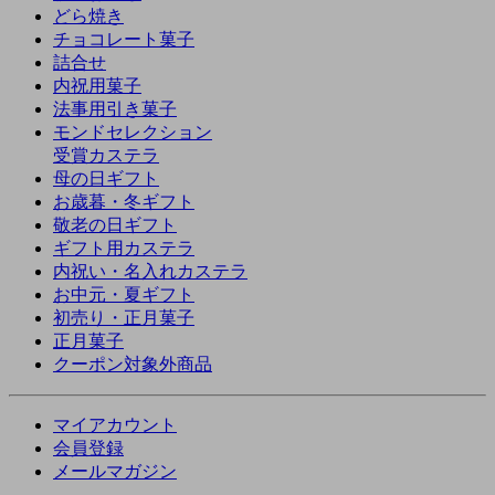
どら焼き
チョコレート菓子
詰合せ
内祝用菓子
法事用引き菓子
モンドセレクション
受賞カステラ
母の日ギフト
お歳暮・冬ギフト
敬老の日ギフト
ギフト用カステラ
内祝い・名入れカステラ
お中元・夏ギフト
初売り・正月菓子
正月菓子
クーポン対象外商品
マイアカウント
会員登録
メールマガジン