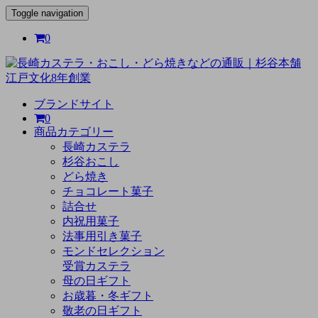
Toggle navigation
0
ブランドサイト
0
商品カテゴリー
長崎カステラ
杉谷おこし
どら焼き
チョコレート菓子
詰合せ
内祝用菓子
法事用引き菓子
モンドセレクション
受賞カステラ
母の日ギフト
お歳暮・冬ギフト
敬老の日ギフト