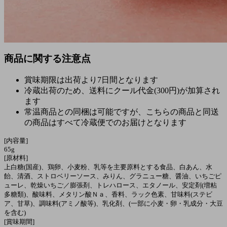
商品に関する注意点
賞味期限は出荷より7日間となります
冷蔵出荷のため、送料にクール代金(300円)が加算され
ます
常温商品との同梱は可能ですが、こちらの商品と同送
の商品はすべて冷蔵便でのお届けとなります
[内容量]
65g
[原材料]
上白糖(国産)、鶏卵、小麦粉、乳等を主要原料とする食品、白あん、水
飴、清酒、ストロベリーソース、みりん、グラニュー糖、醤油、いちごピ
ューレ、乾燥いちご／膨張剤、トレハロース、エタノール、安定剤(増粘
多糖類)、酸味料、メタリン酸Ｎａ、香料、ラック色素、甘味料(ステビ
ア、甘草)、調味料(アミノ酸等)、乳化剤、(一部に小麦・卵・乳成分・大豆
を含む)
[賞味期間]