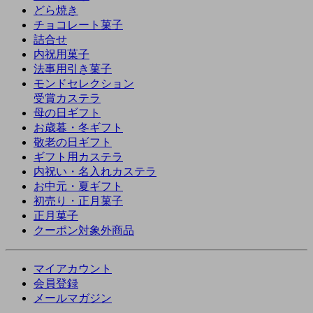
どら焼き
チョコレート菓子
詰合せ
内祝用菓子
法事用引き菓子
モンドセレクション
受賞カステラ
母の日ギフト
お歳暮・冬ギフト
敬老の日ギフト
ギフト用カステラ
内祝い・名入れカステラ
お中元・夏ギフト
初売り・正月菓子
正月菓子
クーポン対象外商品
マイアカウント
会員登録
メールマガジン