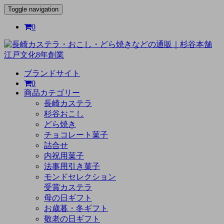
Toggle navigation
0
ブランドサイト
0
商品カテゴリー
長崎カステラ
杉谷おこし
どら焼き
チョコレート菓子
詰合せ
内祝用菓子
法事用引き菓子
モンドセレクション
受賞カステラ
母の日ギフト
お歳暮・冬ギフト
敬老の日ギフト